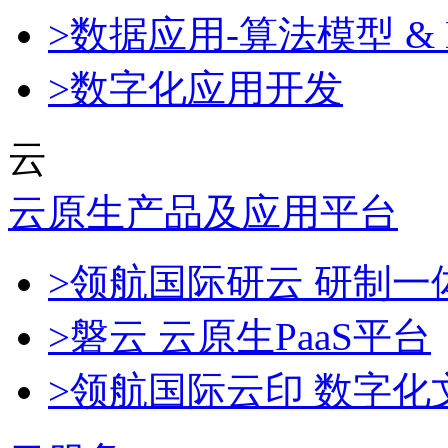
>数据应用-算法模型 & 
>数字化应用开发
云
云原生产品及应用平台
>领航国际研云 研制
>磐云 云原生PaaS平台
>领航国际云印 数字化