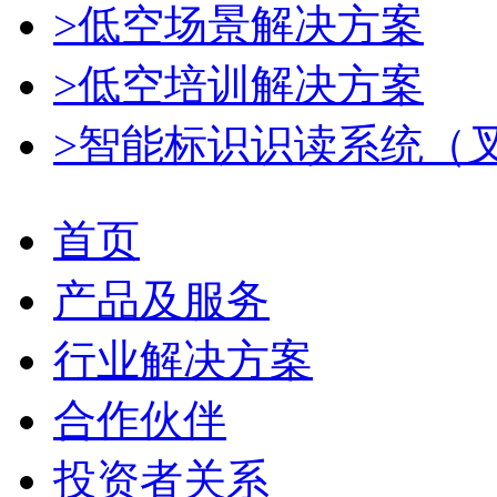
>低空场景解决方案
>低空培训解决方案
>智能标识识读系统（
首页
产品及服务
行业解决方案
合作伙伴
投资者关系