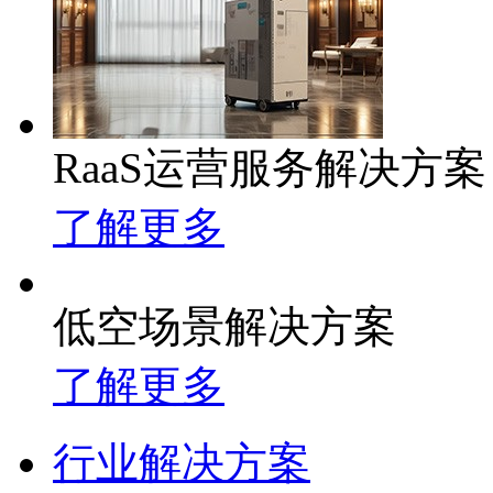
RaaS运营服务解决方案
了解更多
低空场景解决方案
了解更多
行业解决方案