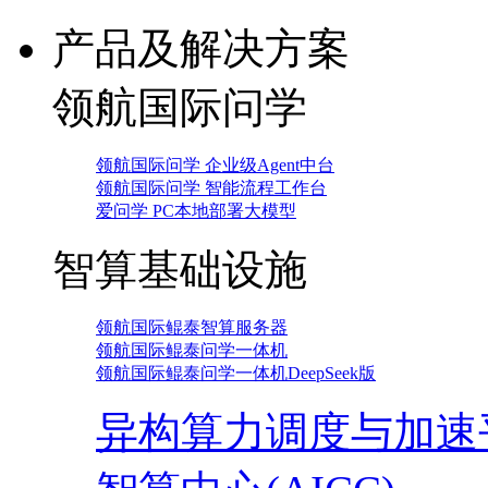
产品及解决方案
领航国际问学
领航国际问学 企业级Agent中台
领航国际问学 智能流程工作台
爱问学 PC本地部署大模型
智算基础设施
领航国际鲲泰智算服务器
领航国际鲲泰问学一体机
领航国际鲲泰问学一体机DeepSeek版
异构算力调度与加速