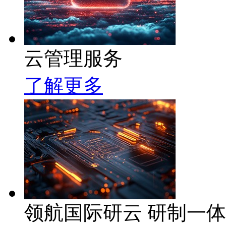
云管理服务
了解更多
领航国际研云 研制一