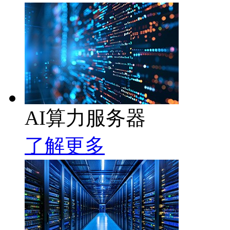
AI算力服务器
了解更多