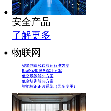
安全产品
了解更多
物联网
智能制造线边搬运解决方案
RaaS运营服务解决方案
低空场景解决方案
低空培训解决方案
智能标识识读系统（叉车专用）