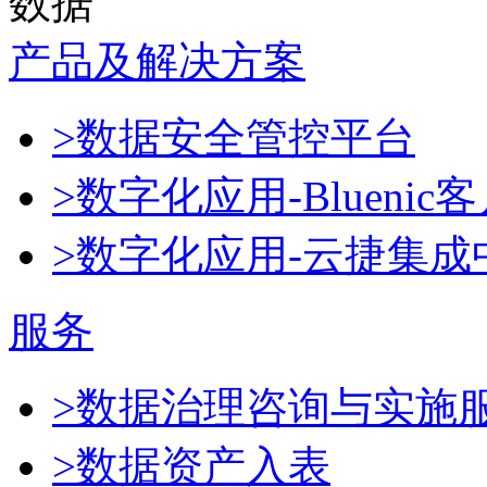
数据
产品及解决方案
>数据安全管控平台
>数字化应用-Blueni
>数字化应用-云捷集成
服务
>数据治理咨询与实施
>数据资产入表