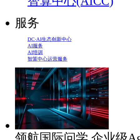
智算中心(AICC)
服务
DC·AI生态创新中心
AI服务
AI培训
智算中心运营服务
领航国际问学 企业级Ag